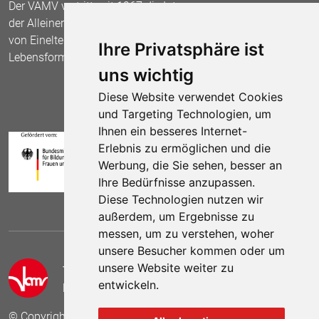
Der VAMV vertritt seit 1967 die Interessen
der Alleinerziehenden und fordert die Anerkennung
von Einelternfamilien als gleichberechtigte
Ihre Privatsphäre ist
Lebensform.
uns wichtig
Diese Website verwendet Cookies
und Targeting Technologien, um
Ihnen ein besseres Internet-
Erlebnis zu ermöglichen und die
Werbung, die Sie sehen, besser an
Ihre Bedürfnisse anzupassen.
Diese Technologien nutzen wir
außerdem, um Ergebnisse zu
messen, um zu verstehen, woher
unsere Besucher kommen oder um
unsere Website weiter zu
Telefon:
(030) 69 59 78 6
entwickeln.
E-Mail:
kontakt (at) vamv.de
© Copyright 2024 VAMV Bundesverband e.V.