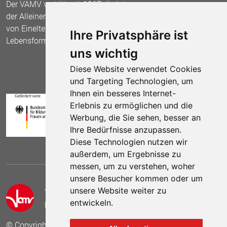
Der VAMV vertritt seit 1967 die Interessen
der Alleinerziehenden und fordert die Anerkennung
von Einelternfamilien als gleichberechtigte
Ihre Privatsphäre ist
Lebensform.
uns wichtig
Diese Website verwendet Cookies
und Targeting Technologien, um
Ihnen ein besseres Internet-
Erlebnis zu ermöglichen und die
Werbung, die Sie sehen, besser an
Ihre Bedürfnisse anzupassen.
Diese Technologien nutzen wir
außerdem, um Ergebnisse zu
messen, um zu verstehen, woher
unsere Besucher kommen oder um
unsere Website weiter zu
Telefon:
(030) 69 59 78 6
entwickeln.
E-Mail:
kontakt (at) vamv.de
© Copyright 2024 VAMV Bundesverband e.V.