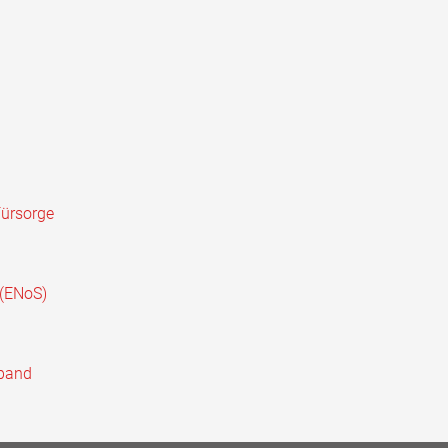
Fürsorge
 (ENoS)
rband