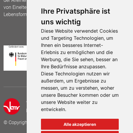
der Alleinerziehenden und fordert die Anerkennung
von Einelternfamilien als gleichberechtigte
Ihre Privatsphäre ist
Lebensform.
uns wichtig
Diese Website verwendet Cookies
und Targeting Technologien, um
Ihnen ein besseres Internet-
Erlebnis zu ermöglichen und die
Werbung, die Sie sehen, besser an
Ihre Bedürfnisse anzupassen.
Diese Technologien nutzen wir
außerdem, um Ergebnisse zu
messen, um zu verstehen, woher
unsere Besucher kommen oder um
unsere Website weiter zu
Telefon:
(030) 69 59 78 6
entwickeln.
E-Mail:
kontakt (at) vamv.de
© Copyright 2024 VAMV Bundesverband e.V.
Alle akzeptieren