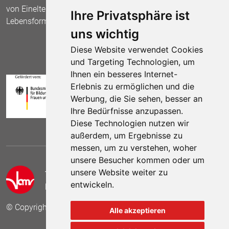
von Einelternfamilien als gleichberechtigte
Ihre Privatsphäre ist
Lebensform.
uns wichtig
Diese Website verwendet Cookies
und Targeting Technologien, um
Ihnen ein besseres Internet-
Erlebnis zu ermöglichen und die
Werbung, die Sie sehen, besser an
Ihre Bedürfnisse anzupassen.
Diese Technologien nutzen wir
außerdem, um Ergebnisse zu
messen, um zu verstehen, woher
unsere Besucher kommen oder um
unsere Website weiter zu
Telefon:
(030) 69 59 78 6
entwickeln.
E-Mail:
kontakt (at) vamv.de
© Copyright 2024 VAMV Bundesverband e.V.
Alle akzeptieren