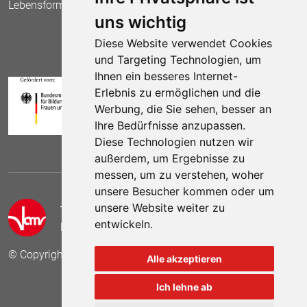
Lebensform.
uns wichtig
Diese Website verwendet Cookies
und Targeting Technologien, um
Ihnen ein besseres Internet-
Erlebnis zu ermöglichen und die
Werbung, die Sie sehen, besser an
Ihre Bedürfnisse anzupassen.
Diese Technologien nutzen wir
außerdem, um Ergebnisse zu
messen, um zu verstehen, woher
unsere Besucher kommen oder um
unsere Website weiter zu
Telefon:
(030) 69 59 78 6
entwickeln.
E-Mail:
kontakt (at) vamv.de
© Copyright 2024 VAMV Bundesverband e.V.
Alle akzeptieren
Ich lehne ab
Besuchen Sie uns auf
Besuchen Sie 
Besuch