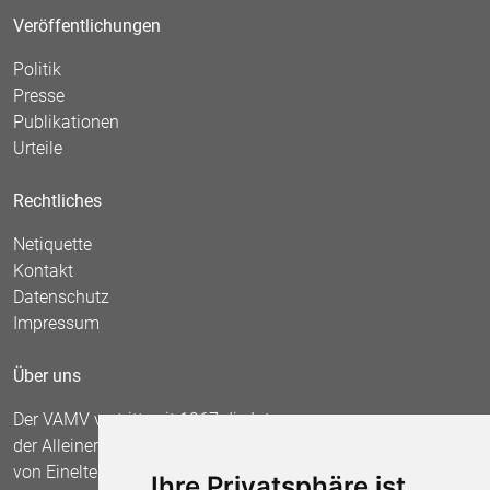
Veröffentlichungen
Politik
Presse
Publikationen
Urteile
Rechtliches
Netiquette
Kontakt
Datenschutz
Impressum
Über uns
Der VAMV vertritt seit 1967 die Interessen
der Alleinerziehenden und fordert die Anerkennung
von Einelternfamilien als gleichberechtigte
Ihre Privatsphäre ist