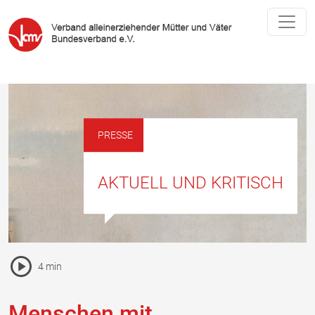
PRESSE
AKTUELL UND KRITISCH
Pause Icon
4 min
Vorlesen Icon
Menschen mit