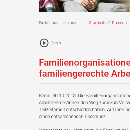
Sie befinden sich hier:
Startseite
/
Presse
/
Pause Icon
2 min
Vorlesen Icon
Familienorganisatione
familiengerechte Arbe
Berlin, 30.10.2013. Die Familienorganisatione
Arbeitnehmer/innen den Weg zurück in Vollzeit
Teilzeitarbeit entschieden haben. Auf ihrer
einen entsprechenden Beschluss.