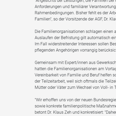
"Angesichts der Leistungen, die Familien be
Anforderungen und familiärer Verantwortung
Rahmenbedingungen. Bisher fehlt es der Arbe
Familien", so der Vorsitzende der AGF, Dr. Kl
Die Familienorganisationen schlagen einen al
Auslaufen der Befristung gilt automatisch e
Im Fall widerstreitender Interessen sollen B
pflegenden Angehörigen vorrangig berücksic
Gemeinsam mit Expert/innen aus Gewerkschaf
hatten die Familienorganisationen am Vortag 
Vereinbarkeit von Familie und Beruf helfen s
der Teilzeitarbeit, weil sich oftmals die Tei
Mütter oder Väter zum Wechsel von Voll- in T
"Wir erhoffen uns von der neuen Bundesregier
sowie konkrete familienpolitische Maßnahmen
betont Dr. Klaus Zeh und konkretisiert: "Dahe