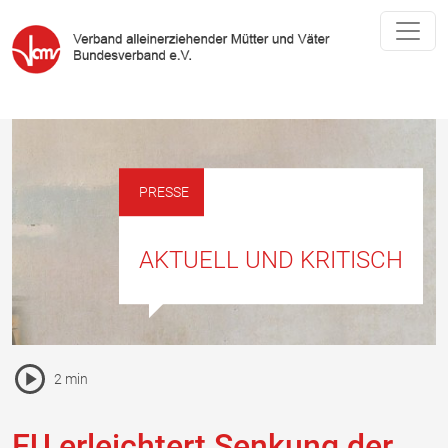
PRESSE
AKTUELL UND KRITISCH
Pause Icon
2 min
Vorlesen Icon
EU erleichtert Senkung der