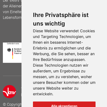
Der VAMV vertritt seit 1967 die Interessen
der Alleinerziehenden und fordert die Anerkennung
von Einelternfamilien als gleichberechtigte
Ihre Privatsphäre ist
Lebensform.
uns wichtig
Diese Website verwendet Cookies
und Targeting Technologien, um
Ihnen ein besseres Internet-
Erlebnis zu ermöglichen und die
Werbung, die Sie sehen, besser an
Ihre Bedürfnisse anzupassen.
Diese Technologien nutzen wir
außerdem, um Ergebnisse zu
messen, um zu verstehen, woher
unsere Besucher kommen oder um
unsere Website weiter zu
Telefon:
(030) 69 59 78 6
entwickeln.
E-Mail:
kontakt (at) vamv.de
© Copyright 2024 VAMV Bundesverband e.V.
Alle akzeptieren