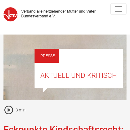
PRESSE
AKTUELL UND KRITISCH
Pause Icon
3 min
Vorlesen Icon
Eckpunkte Kindschaftsrecht: