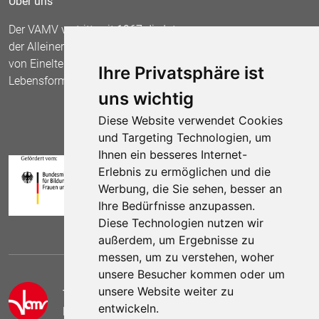
Über uns
Der VAMV vertritt seit 1967 die Interessen
der Alleinerziehenden und fordert die Anerkennung
von Einelternfamilien als gleichberechtigte
Ihre Privatsphäre ist
Lebensform.
uns wichtig
Diese Website verwendet Cookies
und Targeting Technologien, um
Ihnen ein besseres Internet-
Erlebnis zu ermöglichen und die
Werbung, die Sie sehen, besser an
Ihre Bedürfnisse anzupassen.
Diese Technologien nutzen wir
außerdem, um Ergebnisse zu
messen, um zu verstehen, woher
unsere Besucher kommen oder um
unsere Website weiter zu
Telefon:
(030) 69 59 78 6
entwickeln.
E-Mail:
kontakt (at) vamv.de