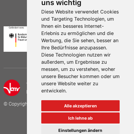
uns wichtig
Diese Website verwendet Cookies
und Targeting Technologien, um
Ihnen ein besseres Internet-
Erlebnis zu ermöglichen und die
Werbung, die Sie sehen, besser an
Ihre Bedürfnisse anzupassen.
Diese Technologien nutzen wir
außerdem, um Ergebnisse zu
messen, um zu verstehen, woher
unsere Besucher kommen oder um
unsere Website weiter zu
Telefon:
(030) 69 59 78 6
entwickeln.
E-Mail:
kontakt (at) vamv.de
© Copyright 2024 VAMV Bundesverband e.V.
Alle akzeptieren
Ich lehne ab
Besuchen Sie uns auf
Besuchen Sie 
Besuch
Einstellungen ändern