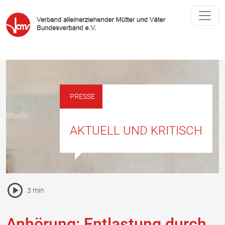
PRESSE
AKTUELL UND KRITISCH
Pause Icon
3 min
Vorlesen Icon
Anhörung: Entlastung durch