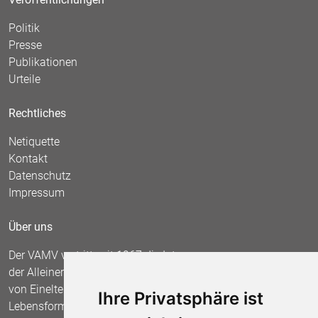
Politik
Presse
Publikationen
Urteile
Rechtliches
Netiquette
Kontakt
Datenschutz
Impressum
Über uns
Der VAMV vertritt seit 1967 die Interessen
der Alleinerziehenden und fordert die Anerkennung
von Einelternfamilien als gleichberechtigte
Ihre Privatsphäre ist
Lebensform.