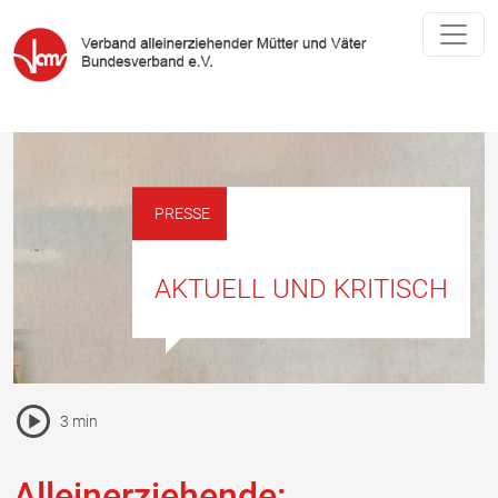
PRESSE
AKTUELL UND KRITISCH
Pause Icon
3 min
Vorlesen Icon
Alleinerziehende: