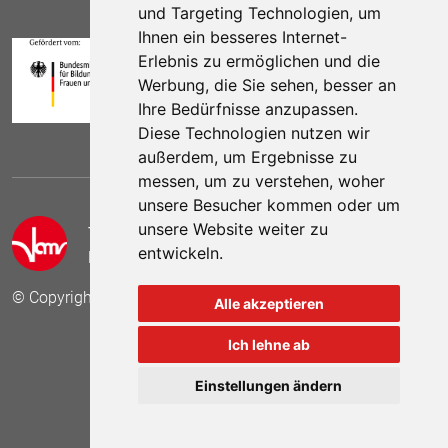
und Targeting Technologien, um
Ihnen ein besseres Internet-
Erlebnis zu ermöglichen und die
Werbung, die Sie sehen, besser an
Ihre Bedürfnisse anzupassen.
Diese Technologien nutzen wir
außerdem, um Ergebnisse zu
messen, um zu verstehen, woher
unsere Besucher kommen oder um
unsere Website weiter zu
Telefon:
(030) 69 59 78 6
entwickeln.
E-Mail:
kontakt (at) vamv.de
© Copyright 2024 VAMV Bundesverband e.V.
Alle akzeptieren
Ich lehne ab
Besuchen Sie uns auf
Besuchen Sie 
Besuch
Einstellungen ändern