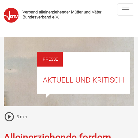
PRESSE
AKTUELL UND KRITISCH
Pause Icon
3 min
Vorlesen Icon
Alleinerziehende fordern