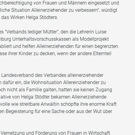
leichberechtigung von Frauen und Männern eingesetzt und
tliche Situation Alleinerziehender zu verbessern", würdigt
 das Wirken Helga Stödters.
es "Verbands lediger Mütter", den die Lehrerin Luise
amburg Unterhaltsvorschusskassen als Modellprojekt
bliert und helfen Alleinerziehenden für einen begrenzten
sse ihrer Kinder zu decken, wenn der andere Elternteil
 Landesverband des Verbandes alleinerziehender
h dafür ein, die Wohnsituation Allereinziehender zu
ch nicht als Familie galten, hatten sie keinen Zugang
iative von Helga Stödter bekamen Alleinerziehende
olle wie streitbare Anwältin schöpfte ihre enorme Kraft
n Begeisterung für eine Sache oder aus der Wut über
e Vernetzung und Förderung von Frauen in Wirtschaft