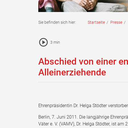
Sie befinden sich hier:
Startseite
/
Presse
/
Pause Icon
3 min
Vorlesen Icon
Abschied von einer en
Alleinerziehende
Ehrenpräsidentin Dr. Helga Stödter verstorbe
Berlin, 7. Juni 2011. Die langjährige Ehrenp
Väter e. V. (VAMV), Dr. Helga Stödter, ist am