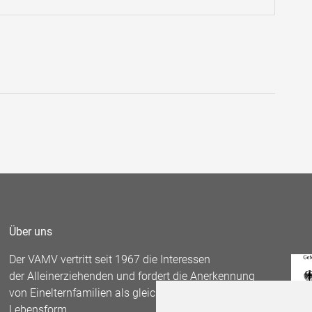
Über uns
Der VAMV vertritt seit 1967 die Interessen
der Alleinerziehenden und fordert die Anerkennung
von Einelternfamilien als gleichberechtigte
Lebensform.