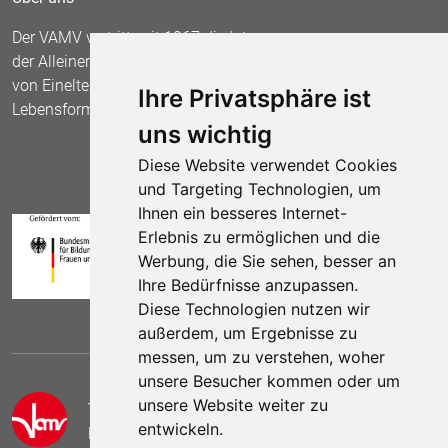
Der VAMV vertritt seit 1967 die Interessen
der Alleinerziehenden und fordert die Anerkennung
von Einelternfamilien als gleichberechtigte
Ihre Privatsphäre ist
Lebensform.
uns wichtig
Diese Website verwendet Cookies
und Targeting Technologien, um
Ihnen ein besseres Internet-
Erlebnis zu ermöglichen und die
Werbung, die Sie sehen, besser an
Ihre Bedürfnisse anzupassen.
Diese Technologien nutzen wir
außerdem, um Ergebnisse zu
messen, um zu verstehen, woher
unsere Besucher kommen oder um
unsere Website weiter zu
Telefon:
(030) 69 59 78 6
entwickeln.
E-Mail:
kontakt (at) vamv.de