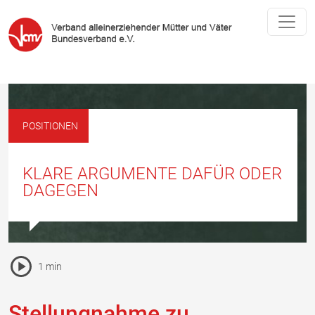
POSITIONEN
KLARE ARGUMENTE DAFÜR ODER
DAGEGEN
Pause Icon
1 min
Vorlesen Icon
Stellungnahme zu