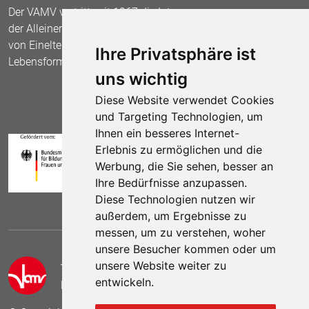
Der VAMV vertritt seit 1967 die Interessen
der Alleinerziehenden und fordert die Anerkennung
von Einelternfamilien als gleichberechtigte
Ihre Privatsphäre ist
Lebensform.
uns wichtig
Diese Website verwendet Cookies
und Targeting Technologien, um
Ihnen ein besseres Internet-
Erlebnis zu ermöglichen und die
Werbung, die Sie sehen, besser an
Ihre Bedürfnisse anzupassen.
Diese Technologien nutzen wir
außerdem, um Ergebnisse zu
messen, um zu verstehen, woher
unsere Besucher kommen oder um
unsere Website weiter zu
Telefon:
(030) 69 59 78 6
entwickeln.
E-Mail:
kontakt (at) vamv.de