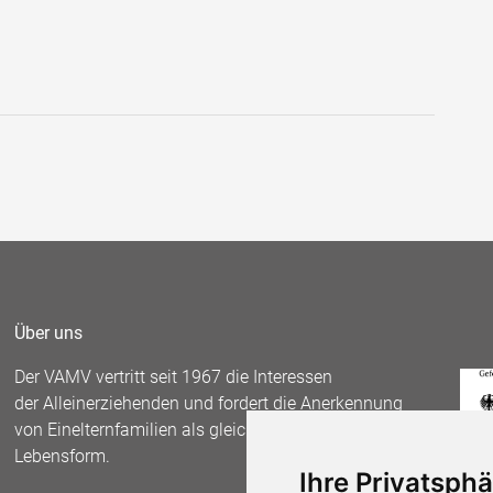
Über uns
Der VAMV vertritt seit 1967 die Interessen
der Alleinerziehenden und fordert die Anerkennung
von Einelternfamilien als gleichberechtigte
Lebensform.
Ihre Privatsphä