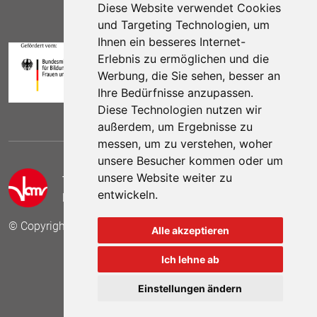
Diese Website verwendet Cookies
und Targeting Technologien, um
Ihnen ein besseres Internet-
Erlebnis zu ermöglichen und die
Werbung, die Sie sehen, besser an
Ihre Bedürfnisse anzupassen.
Diese Technologien nutzen wir
außerdem, um Ergebnisse zu
messen, um zu verstehen, woher
unsere Besucher kommen oder um
unsere Website weiter zu
Telefon:
(030) 69 59 78 6
entwickeln.
E-Mail:
kontakt (at) vamv.de
© Copyright 2024 VAMV Bundesverband e.V.
Alle akzeptieren
Ich lehne ab
Besuchen Sie uns auf
Besuchen Sie 
Besuch
Einstellungen ändern