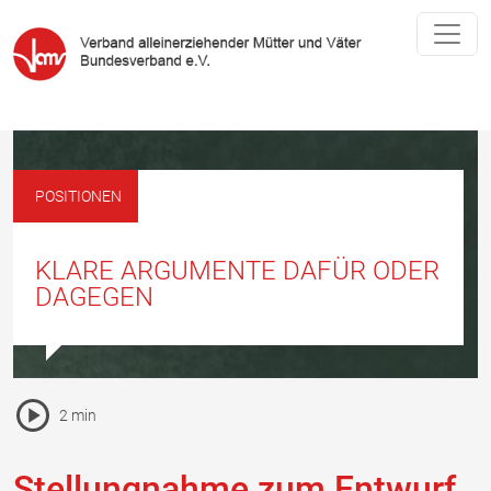
POSITIONEN
KLARE ARGUMENTE DAFÜR ODER
DAGEGEN
Pause Icon
2 min
Vorlesen Icon
Stellungnahme zum Entwurf