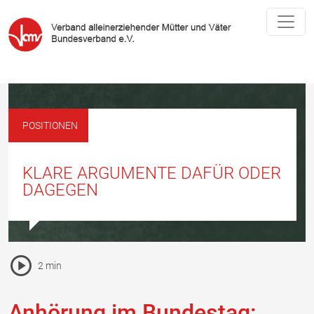
POSITIONEN
KLARE ARGUMENTE DAFÜR ODER
DAGEGEN
Pause Icon
2 min
Vorlesen Icon
Anhörung im Bundestag: