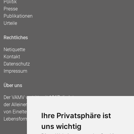
Politik
Presse
Publikationen
Urteile
Rechtliches
Netiquette
Kontakt
Datenschutz
Impressum
Über uns
Der VAMV vertritt seit 1967 die Interessen
der Alleinerziehenden und fordert die Anerkennung
von Einelternfamilien als gleichberechtigte
Ihre Privatsphäre ist
Lebensform.
uns wichtig