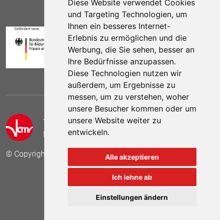
Diese Website verwendet Cookies
und Targeting Technologien, um
Ihnen ein besseres Internet-
Erlebnis zu ermöglichen und die
Werbung, die Sie sehen, besser an
Ihre Bedürfnisse anzupassen.
Diese Technologien nutzen wir
außerdem, um Ergebnisse zu
messen, um zu verstehen, woher
unsere Besucher kommen oder um
unsere Website weiter zu
Telefon:
(030) 69 59 78 6
entwickeln.
E-Mail:
kontakt (at) vamv.de
© Copyright 2024 VAMV Bundesverband e.V.
Alle akzeptieren
Ich lehne ab
Besuchen Sie uns auf
Besuchen Sie 
Besuch
Einstellungen ändern