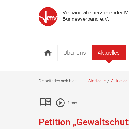
Startseite
Über uns
Aktuelles
Sie befinden sich hier:
Startseite
/
Aktuelles
Pause Icon
1 min
Leichte-Sprache ein- oder ausblenden
Vorlesen Icon
Petition „Gewaltschut