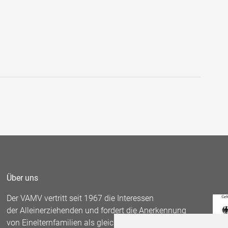
Über uns
Der VAMV vertritt seit 1967 die Interessen
der Alleinerziehenden und fordert die Anerkennung
von Einelternfamilien als gleichberechtigte