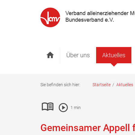
Startseite
Über uns
Aktuelles
Sie befinden sich hier:
Startseite
/
Aktuelles
Pause Icon
1 min
Leichte-Sprache ein- oder ausblenden
Vorlesen Icon
Gemeinsamer Appell 