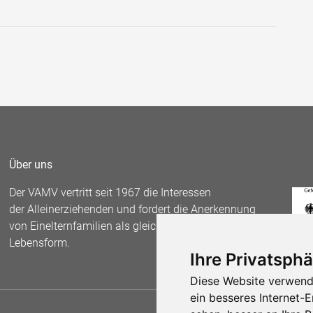
Über uns
Der VAMV vertritt seit 1967 die Interessen
der Alleinerziehenden und fordert die Anerkennung
von Einelternfamilien als gleichberechtigte
Lebensform.
Ihre Privatsphä
Diese Website verwend
ein besseres Internet-