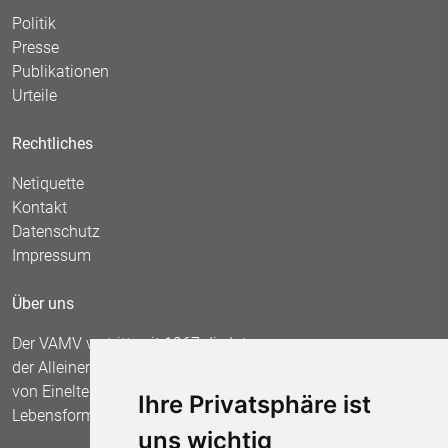
Politik
Presse
Publikationen
Urteile
Rechtliches
Netiquette
Kontakt
Datenschutz
Impressum
Über uns
Der VAMV vertritt seit 1967 die Interessen
der Alleinerziehenden und fordert die Anerkennung
von Einelternfamilien als gleichberechtigte
Ihre Privatsphäre ist
Lebensform.
uns wichtig