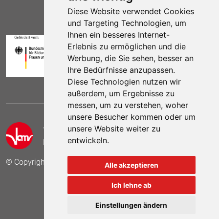
Diese Website verwendet Cookies
und Targeting Technologien, um
Ihnen ein besseres Internet-
Erlebnis zu ermöglichen und die
Werbung, die Sie sehen, besser an
Ihre Bedürfnisse anzupassen.
Diese Technologien nutzen wir
außerdem, um Ergebnisse zu
messen, um zu verstehen, woher
unsere Besucher kommen oder um
unsere Website weiter zu
Telefon:
(030) 69 59 78 6
entwickeln.
E-Mail:
kontakt (at) vamv.de
© Copyright 2024 VAMV Bundesverband e.V.
Alle akzeptieren
Ich lehne ab
Besuchen Sie uns auf
Besuchen Sie 
Besuch
Einstellungen ändern