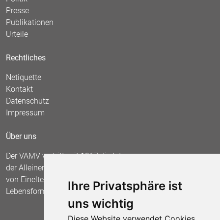
Presse
Publikationen
Urteile
Rechtliches
Netiquette
Kontakt
Datenschutz
Impressum
Über uns
Der VAMV vertritt seit 1967 die Interessen
der Alleinerziehenden und fordert die Anerkennung
von Einelternfamilien als gleichberechtigte
Ihre Privatsphäre ist
Lebensform.
uns wichtig
Diese Website verwendet Cookies