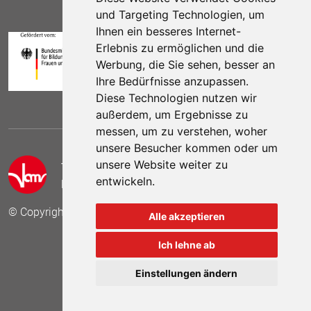
und Targeting Technologien, um
Ihnen ein besseres Internet-
Erlebnis zu ermöglichen und die
Werbung, die Sie sehen, besser an
Ihre Bedürfnisse anzupassen.
Diese Technologien nutzen wir
außerdem, um Ergebnisse zu
messen, um zu verstehen, woher
unsere Besucher kommen oder um
unsere Website weiter zu
Telefon:
(030) 69 59 78 6
entwickeln.
E-Mail:
kontakt (at) vamv.de
© Copyright 2024 VAMV Bundesverband e.V.
Alle akzeptieren
Ich lehne ab
Besuchen Sie uns auf
Besuchen Sie 
Besuch
Einstellungen ändern