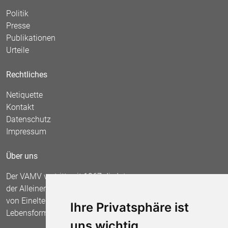
Politik
Presse
Publikationen
Urteile
Rechtliches
Netiquette
Kontakt
Datenschutz
Impressum
Über uns
Der VAMV vertritt seit 1967 die Interessen
der Alleinerziehenden und fordert die Anerkennung
von Einelternfamilien als gleichberechtigte
Ihre Privatsphäre ist
Lebensform.
uns wichtig