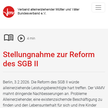
Pause Icon
4 min
Leichte-Sprache ein- oder ausblenden
Vorlesen Icon
Stellungnahme zur Reform
des SGB II
Berlin, 3.2.2026. Die Reform des SGB II würde
alleinerziehende Leistungsberechtigte hart treffen. Der VAMV
mahnt dringende Nachbesserungen an. Probleme
Alleinerziehender, eine existenzsichernde Beschäftigung zu
finden und den Lebensunterhalt für sich und ihre Kinder