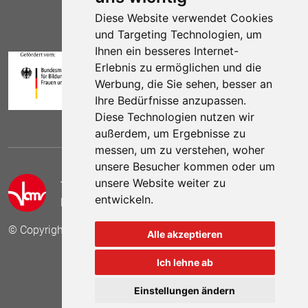
Diese Website verwendet Cookies
und Targeting Technologien, um
Ihnen ein besseres Internet-
Erlebnis zu ermöglichen und die
Werbung, die Sie sehen, besser an
Ihre Bedürfnisse anzupassen.
Diese Technologien nutzen wir
außerdem, um Ergebnisse zu
messen, um zu verstehen, woher
unsere Besucher kommen oder um
unsere Website weiter zu
Telefon:
(030) 69 59 78 6
entwickeln.
E-Mail:
kontakt (at) vamv.de
© Copyright 2024 VAMV Bundesverband e.V.
Alle akzeptieren
Ich lehne ab
Besuchen Sie uns auf
Besuchen Sie 
Besuch
Einstellungen ändern